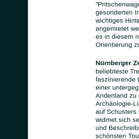
"Pritschenwage
gesonderten I
wichtiges Hint
angemietet we
es in diesem 
Orientierung zu
Nürnberger Ze
beliebteste Tr
faszinierende 
einer unterge
Andenland zu e
Archäologie-Li
auf Schusters
widmet sich se
und Beschreib
schönsten Tour