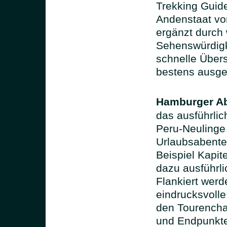
Trekking Guid
Andenstaat vor
ergänzt durch 
Sehenswürdigk
schnelle Übers
bestens ausger
Hamburger Ab
das ausführlic
Peru-Neulinge 
Urlaubsabente
Beispiel Kapit
dazu ausführl
Flankiert werd
eindrucksvolle
den Tourencha
und Endpunkte